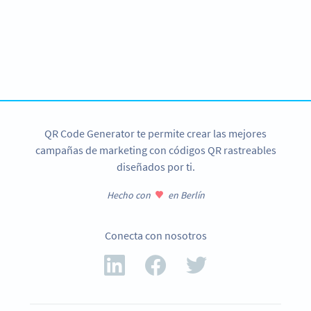
Ready to get more likes?
Create custom Facebook QR Codes now!
REGÍSTRATE YA
QR Code Generator te permite crear las mejores
campañas de marketing con códigos QR rastreables
diseñados por ti.
Hecho con
en Berlín
Conecta con nosotros