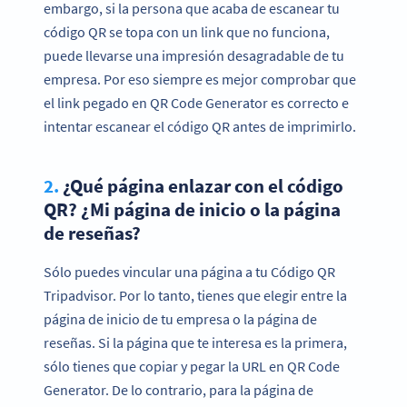
embargo, si la persona que acaba de escanear tu
código QR se topa con un link que no funciona,
puede llevarse una impresión desagradable de tu
empresa. Por eso siempre es mejor comprobar que
el link pegado en QR Code Generator es correcto e
intentar escanear el código QR antes de imprimirlo.
2.
¿Qué página enlazar con el código
QR? ¿Mi página de inicio o la página
de reseñas?
Sólo puedes vincular una página a tu Código QR
¿Quieres mejorar tu forma de recopilar
Tripadvisor. Por lo tanto, tienes que elegir entre la
reseñas en Tripadvisor?
página de inicio de tu empresa o la página de
¡Crea ahora tu Código QR Tripadvisor personalizado!
reseñas. Si la página que te interesa es la primera,
sólo tienes que copiar y pegar la URL en QR Code
REGÍSTRATE YA
Generator. De lo contrario, para la página de