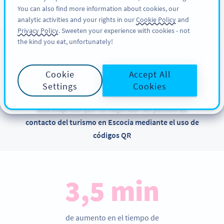
You can also find more information about cookies, our
REGÍSTRESE
PRO
analytic activities and your rights in our
Cookie Policy
and
Privacy Policy
. Sweeten your experience with cookies - not
the kind you eat, unfortunately!
CASOS DE ÉXITO DE NUESTROS CLIENTES
Te presentamos
Cookie
Accept All
Downtown CityMaps
Settings
Cookies
Una empresa que ha mejorado los puntos de
contacto del turismo en Escocia mediante el uso de
códigos QR
3,5 min
de aumento en el tiempo de