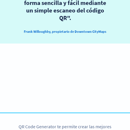
forma sencilla y fácil mediante
un simple escaneo del código
QR".
Frank Willoughby, propietario de Downtown CityMaps
¿Quieres tener el mismo éxito?
Teste o QR Code Generator PRO gratuitamente por 14
dias ou contate-nos para suas necessidades
comerciais.
EMPIEZA HOY GRATIS
QR Code Generator te permite crear las mejores