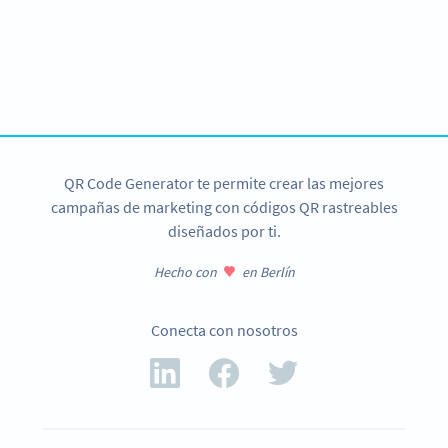
¿Quieres llevar tu red de contactos al
siguiente nivel?
¡Crea tu Código QR LinkedIn ahora!
REGÍSTRATE YA
QR Code Generator te permite crear las mejores
campañas de marketing con códigos QR rastreables
diseñados por ti.
Hecho con
en Berlín
Conecta con nosotros