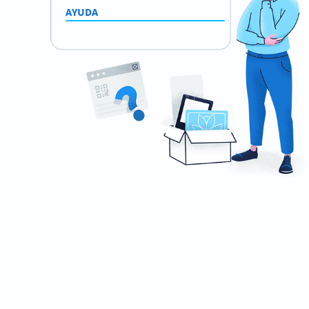
AYUDA
Ready to make your business mobile-
friendly?
Create custom Business Page QR Codes now!
REGÍSTRATE YA