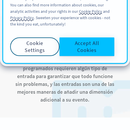
You can also find more information about cookies, our
REGÍSTRESE
PRO
analytic activities and your rights in our
Cookie Policy
and
Privacy Policy
. Sweeten your experience with cookies - not
the kind you eat, unfortunately!
Códigos QR en Tickets
y Entradas
Cookie
Accept All
Settings
Cookies
Casi todos los eventos o servicios
programados requieren algún tipo de
entrada para garantizar que todo funcione
sin problemas, y las entradas son una de las
mejores maneras de añadir una dimensión
adicional a su evento.