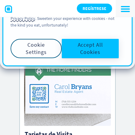
You can also find more information about cookies, our
REGÍSTRESE
analytic activities and your rights in our
Cookie Policy
and
Privacy Policy
. Sweeten your experience with cookies - not
the kind you eat, unfortunately!
CONSEJO PRO
Consulta
ideas creativas de códigos QR
abajo
Cookie
Accept All
Settings
Cookies
Tarjetas de Visita