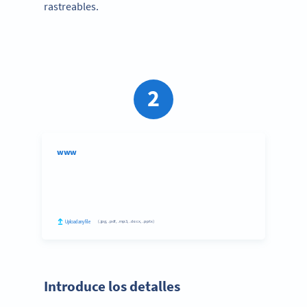
rastreables.
2
Paso 2:
Introduce los detalles