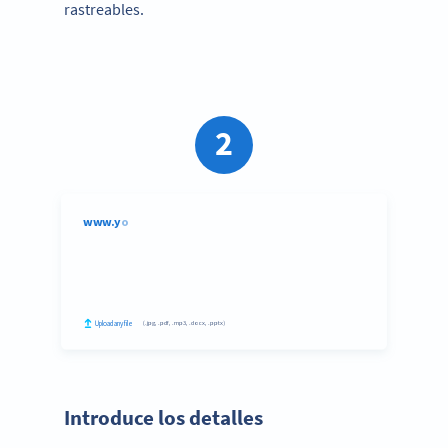
rastreables.
2
Paso 2:
Introduce los detalles