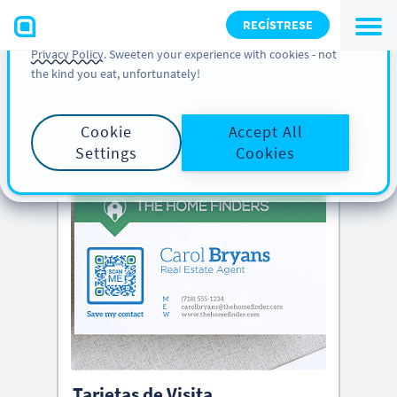
You can also find more information about cookies, our
REGÍSTRESE
analytic activities and your rights in our
Cookie Policy
and
Privacy Policy
. Sweeten your experience with cookies - not
the kind you eat, unfortunately!
CONSEJO PRO
Consulta
ideas creativas de códigos QR
abajo
Cookie
Accept All
Settings
Cookies
Tarjetas de Visita