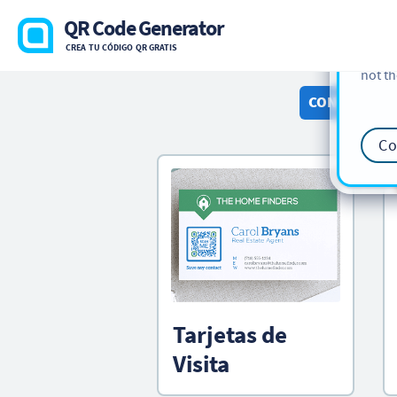
cookie
QR Code Generator
find m
CREA TU CÓDIGO QR GRATIS
our
Co
not th
CONSEJO PR
Co
Tarjetas de
Visita