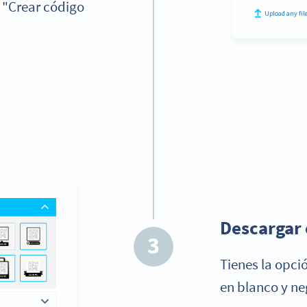
 "Crear código
Paso 3:
Descargar 
3
Tienes la opci
en blanco y ne