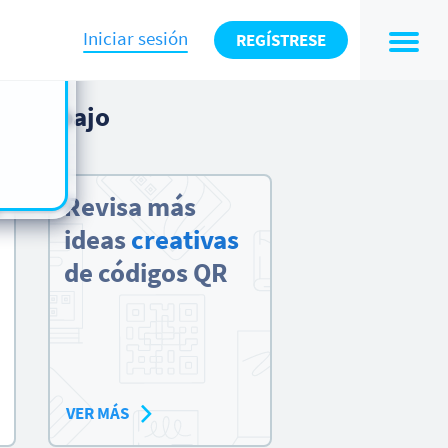
n also
ts in
Iniciar sesión
REGÍSTRESE
es -
s QR
abajo
Revisa más
ideas
creativas
de códigos QR
VER MÁS