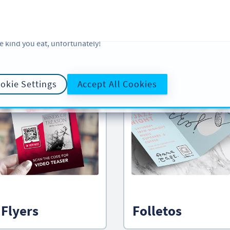
 and analytic preferences and learn more, click on Settings. You ca
ore information about cookies, our analytic activities and your righ
okie Policy
and
Privacy Policy
. Sweeten your experience with cooki
e kind you eat, unfortunately!
Consulta
ideas creativas de código
O
okie Settings
Accept All Cookies
Flyers
Folletos